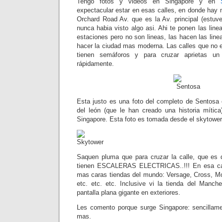
Tengo fotos y videos en Singapore y en
expectacular estar en esas calles, en donde ha
Orchard Road Av. que es la Av. principal (estuve
nunca habia visto algo asi. Ahi te ponen las line
estaciones pero no son lineas, las hacen las lin
hacer la ciudad mas moderna. Las calles que no e
tienen semáforos y para cruzar aprietas u
rápidamente.
Esta justo es una foto del completo de Sentosa
del león (que le han creado una historia mític
Singapore. Esta foto es tomada desde el skytowe
Saquen pluma que para cruzar la calle, que es 
tienen ESCALERAS ELECTRICAS..!!! En esa cal
mas caras tiendas del mundo: Versage, Cross, Mon
etc. etc. etc. Inclusive vi la tienda del Manch
pantalla plana gigante en exteriores.
Les comento porque surge Singapore: sencillame
mas.