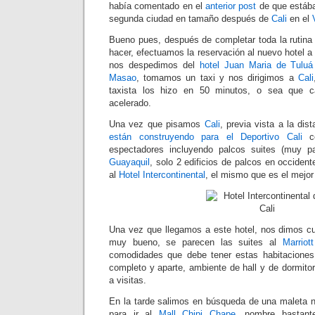
había comentado en el
anterior post
de que estáb
segunda ciudad en tamaño después de
Cali
en el
Bueno pues, después de completar toda la rutin
hacer, efectuamos la reservación al nuevo hotel a 
nos despedimos del
hotel Juan Maria de
Tulu
á
Masao
, tomamos un taxi y nos dirigimos a
Cali
taxista los hizo en 50 minutos, o sea que ca
acelerado.
Una vez que pisamos
Cali
, previa vista a la dis
están construyendo para el Deportivo Cali
co
espectadores incluyendo palcos suites (muy p
Guayaquil
, solo 2 edificios de palcos en occidente
al
Hotel Intercontinental
, el mismo que es el mejor 
Una vez que llegamos a este hotel, nos dimos cu
muy bueno, se parecen las suites al
Marriot
comodidades que debe tener estas habitaciones,
completo y aparte, ambiente de hall y de dormitor
a visitas.
En la tarde salimos en búsqueda de una maleta 
para ir al
Mall Chipi Chape
, nombre bastant