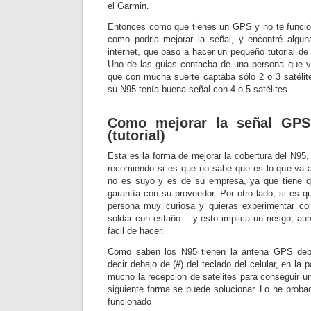
el Garmin.
Entonces como que tienes un GPS y no te funcio
como podria mejorar la señal, y encontré algun
internet, que paso a hacer un pequeño tutorial de
Uno de las guias contacba de una persona que v
que con mucha suerte captaba sólo 2 o 3 satéli
su N95 tenía buena señal con 4 o 5 satélites.
Como mejorar la señal GPS
(tutorial)
Esta es la forma de mejorar la cobertura del N95,
recomiendo si es que no sabe que es lo que va a
no es suyo y es de su empresa, ya que tiene qu
garantía con su proveedor. Por otro lado, si es q
persona muy curiosa y quieras experimentar c
soldar con estaño… y esto implica un riesgo, a
facil de hacer.
Como saben los N95 tienen la antena GPS deba
decir debajo de (#) del teclado del celular, en la par
mucho la recepcion de satelites para conseguir u
siguiente forma se puede solucionar. Lo he proba
funcionado