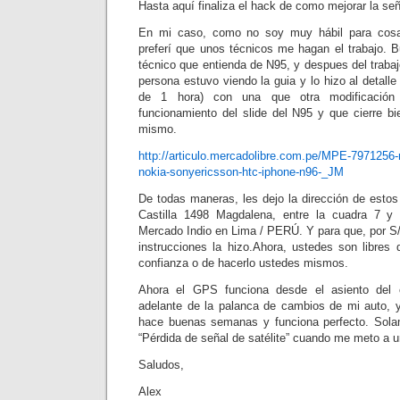
Hasta aquí finaliza el hack de como mejorar la se
En mi caso, como no soy muy hábil para cos
preferí que unos técnicos me hagan el trabajo. B
técnico que entienda de N95, y despues del traba
persona estuvo viendo la guia y lo hizo al detal
de 1 hora) con una que otra modificación
funcionamiento del slide del N95 y que cierre bie
mismo.
http://articulo.mercadolibre.com.pe/MPE-7971256-r
nokia-sonyericsson-htc-iphone-n96-_JM
De todas maneras, les dejo la dirección de esto
Castilla 1498 Magdalena, entre la cuadra 7 y 
Mercado Indio en Lima / PERÚ. Y para que, por S/.
instrucciones la hizo.Ahora, ustedes son libres
confianza o de hacerlo ustedes mismos.
Ahora el GPS funciona desde el asiento del c
adelante de la palanca de cambios de mi auto, 
hace buenas semanas y funciona perfecto. Sol
“Pérdida de señal de satélite” cuando me meto a u
Saludos,
Alex